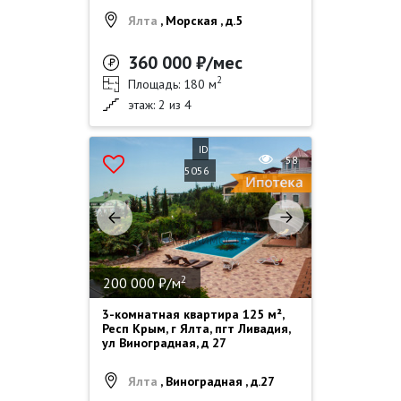
Ялта
, Морская , д.5
360 000 ₽/мес
2
Площадь: 180 м
этаж: 2 из 4
ID
58
5056
2
200 000 ₽/м
3-комнатная квартира 125 м²,
Респ Крым, г Ялта, пгт Ливадия,
ул Виноградная, д 27
Ялта
, Виноградная , д.27