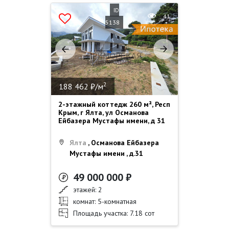
ID
41
5138
2
188 462 ₽/м
2-этажный коттедж 260 м², Респ
Крым, г Ялта, ул Османова
Ейбазера Мустафы имени, д 31
Ялта
, Османова Ейбазера
Мустафы имени , д.31
49 000 000 ₽
этажей: 2
комнат: 5-комнатная
Площадь участка: 7.18 сот