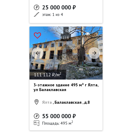
25 000 000 ₽
этаж: 1 из 4
ID
75
5118
2
111 112 ₽/м
3-этажное здание 495 м² г Ялта,
ул Балаклавская
Ялта
, Балаклавская , д.8
55 000 000 ₽
2
Площадь: 495 м