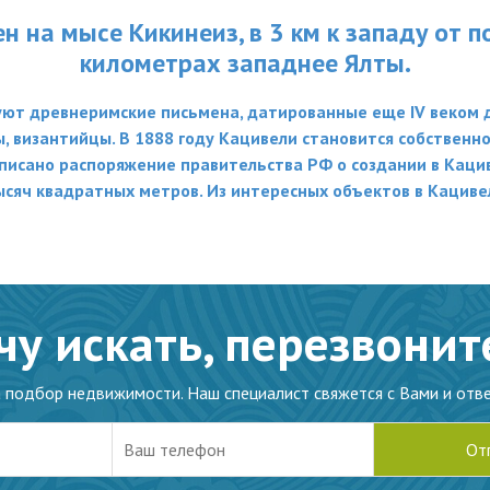
 на мысе Кикинеиз, в 3 км к западу от п
километрах западнее Ялты.
ют древнеримские письмена, датированные еще IV веком до
ны, византийцы. В 1888 году Кацивели становится собствен
писано распоряжение правительства РФ о создании в Кацив
ысяч квадратных метров. Из интересных объектов в Кацив
чу искать, перезвонит
а подбор недвижимости. Наш специалист свяжется с Вами и отве