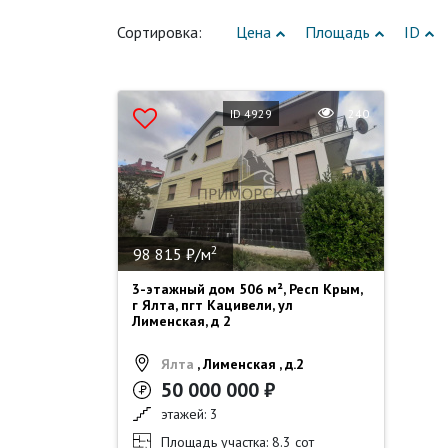
Сортировка:
Цена
Площадь
ID
ID 4929
240
2
98 815 ₽/м
3-этажный дом 506 м², Респ Крым,
г Ялта, пгт Кацивели, ул
Лименская, д 2
Ялта
, Лименская , д.2
50 000 000 ₽
этажей: 3
Площадь участка: 8.3 сот