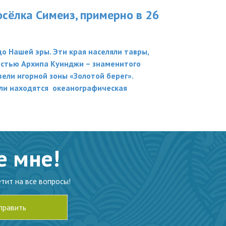
осёлка Симеиз, примерно в 26
 Нашей эры. Эти края населяли тавры,
ностью Архипа Куинджи – знаменитого
ели игорной зоны «Золотой берег».
ели находятся океанографическая
е мне!
тит на все вопросы!