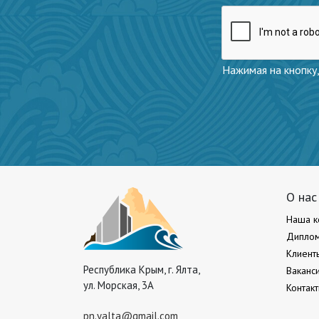
Нажимая на кнопку,
О нас
Наша к
Диплом
Клиент
Республика Крым, г. Ялта,
Ваканс
ул. Морская, 3А
Контак
pn.yalta@gmail.com