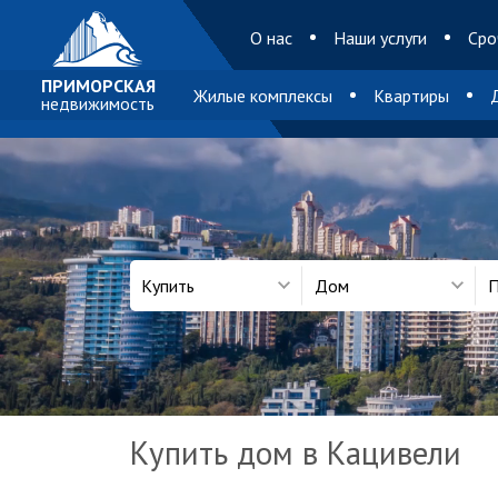
O нас
Наши услуги
Сро
ПРИМОРСКАЯ
Жилые комплексы
Квартиры
недвижимость
Купить
Дом
П
Купить дом в Кацивели