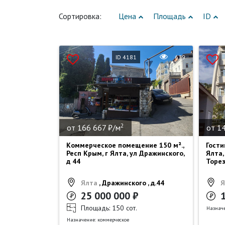
Сортировка:
Цена
Площадь
ID
ID 4181
639
2
от 166 667 ₽/м
от 1
Коммерческое помещение 150 м².,
Гости
Респ Крым, г Ялта, ул Дражинского,
Ялта,
д 44
Торез
Ялта
, Дражинского , д.44
Я
25 000 000 ₽
Площадь: 150 сот.
Назначе
Назначение: коммерческое