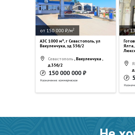
2
от 150 000 ₽/м
от 1
АЗС 1000 м², г Севастополь, ул
Готов
Вакуленчука, зд 35б/2
Ялта,
Люксе
Севастополь
, Вакуленчука ,
Я
д.35б/2
д
150 000 000 ₽
Назначение: коммерческое
Назначе
Не хо