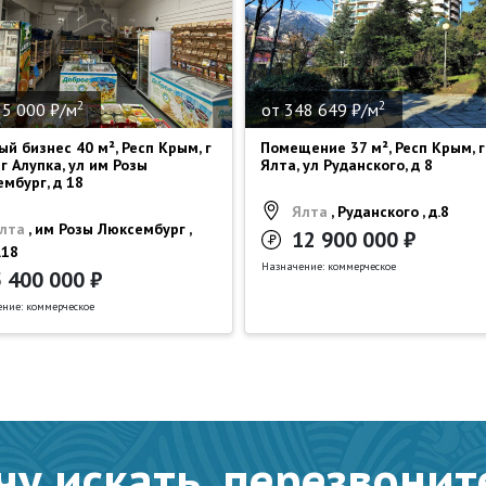
2
2
35 000 ₽/м
от 348 649 ₽/м
ый бизнес 40 м², Респ Крым, г
Помещение 37 м², Респ Крым, г
 г Алупка, ул им Розы
Ялта, ул Руданского, д 8
мбург, д 18
Ялта
, Руданского , д.8
лта
, им Розы Люксембург ,
12 900 000 ₽
.18
Назначение: коммерческое
5 400 000 ₽
ние: коммерческое
чу искать, перезвонит