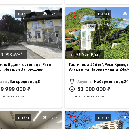
ID 4369
521
ID 4641
2
2
99 998 ₽/м
от 93 526 ₽/м
жный дом-гостиница, Респ
Гостиница 556 м², Респ Крым, г
 г Ялта, ул Загородная
Алушта, ул Набережная, д 24а/
лта
, Загородная , д.8
Алушта
, Набережная , д.2
79 999 000 ₽
52 000 000 ₽
ние: коммерческое
Назначение: коммерческое
ID 4671
507
ID 5012