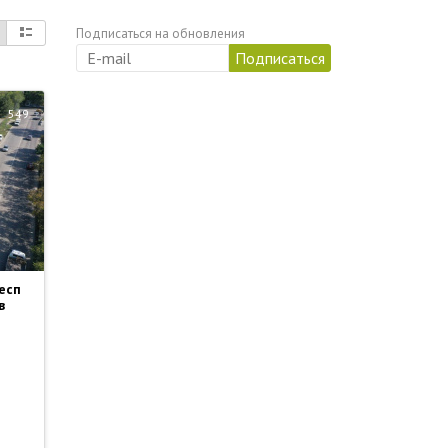
Подписаться на обновления
549
есп
в