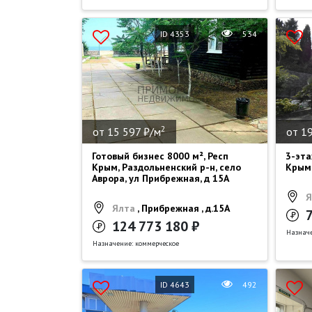
ID 4353
534
2
от 15 597 ₽/м
от 1
Готовый бизнес 8000 м², Респ
3-эта
Крым, Раздольненский р-н, село
Крым,
Аврора, ул Прибрежная, д 15А
Я
Ялта
, Прибрежная , д.15А
124 773 180 ₽
Назначе
Назначение: коммерческое
ID 4643
492