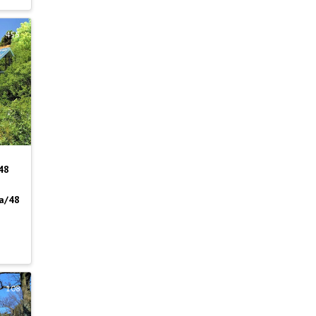
455
48
4а/48
108