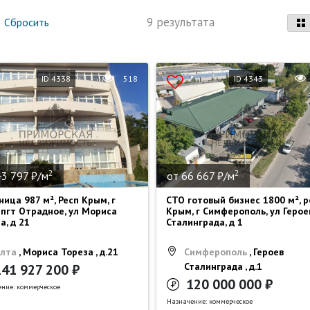
9 результата
Сбросить
ID 4338
518
ID 4343
2
2
43 797 ₽/м
от 66 667 ₽/м
ница 987 м², Респ Крым, г
СТО готовый бизнес 1800 м², р
 пгт Отрадное, ул Мориса
Крым, г Симферополь, ул Герое
а, д 21
Сталинграда, д 1
лта
, Мориса Тореза , д.21
Симферополь
, Героев
Сталинграда , д.1
141 927 200 ₽
120 000 000 ₽
ние: коммерческое
Назначение: коммерческое