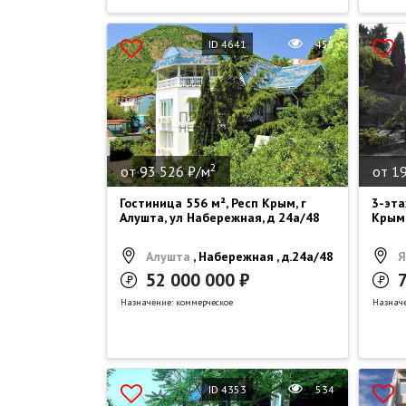
ID 4641
455
2
от 93 526 ₽/м
от 1
Гостиница 556 м², Респ Крым, г
3-эта
Алушта, ул Набережная, д 24а/48
Крым,
Алушта
, Набережная , д.24а/48
Я
52 000 000 ₽
Назначение: коммерческое
Назначе
ID 4353
534