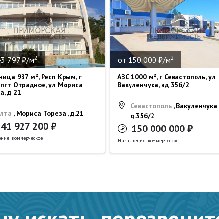
2
2
43 797 ₽/м
от 150 000 ₽/м
ница 987 м², Респ Крым, г
АЗС 1000 м², г Севастополь, ул
 пгт Отрадное, ул Мориса
Вакуленчука, зд 35б/2
а, д 21
Севастополь
, Вакуленчука 
лта
, Мориса Тореза , д.21
д.35б/2
141 927 200 ₽
150 000 000 ₽
ние: коммерческое
Назначение: коммерческое
чу искать, перезвонит