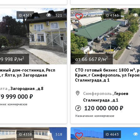
ID 4369
521
ID 4343
2
2
99 998 ₽/м
от 66 667 ₽/м
жный дом-гостиница, Респ
СТО готовый бизнес 1800 м², р
 г Ялта, ул Загородная
Крым, г Симферополь, ул Герое
Сталинграда, д 1
лта
, Загородная , д.8
Симферополь
, Героев
79 999 000 ₽
Сталинграда , д.1
ние: коммерческое
120 000 000 ₽
Назначение: коммерческое
ID 4338
518
ID 4643