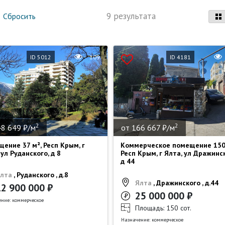
9 результата
Сбросить
ID 5012
109
ID 4181
2
2
48 649 ₽/м
от 166 667 ₽/м
ение 37 м², Респ Крым, г
Коммерческое помещение 150 
 ул Руданского, д 8
Респ Крым, г Ялта, ул Дражинск
д 44
лта
, Руданского , д.8
Ялта
, Дражинского , д.44
12 900 000 ₽
25 000 000 ₽
ние: коммерческое
Площадь: 150 сот.
Назначение: коммерческое