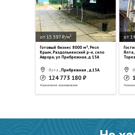
2
от 15 597 ₽/м
от 1
Готовый бизнес 8000 м², Респ
Гости
Крым, Раздольненский р-н, село
Ялта,
Аврора, ул Прибрежная, д 15А
Торез
Ялта
, Прибрежная , д.15А
Я
124 773 180 ₽
Назначение: коммерческое
Назначе
Не хо