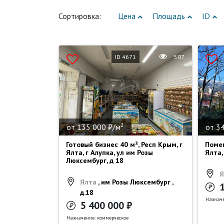
Сортировка:
Цена
Площадь
ID
ID 4671
507
2
от 135 000 ₽/м
от 3
Готовый бизнес 40 м², Респ Крым, г
Помещ
Ялта, г Алупка, ул им Розы
Ялта,
Люксембург, д 18
Я
Ялта
, им Розы Люксембург ,
д.18
Назначе
5 400 000 ₽
Назначение: коммерческое