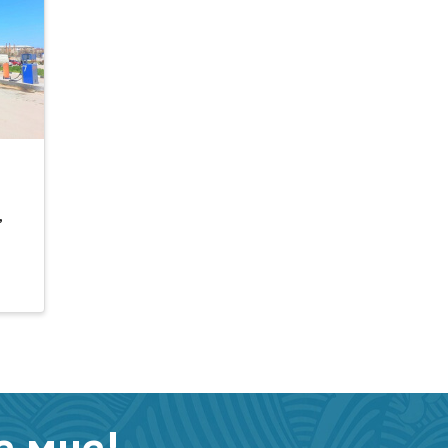
,
е мне!