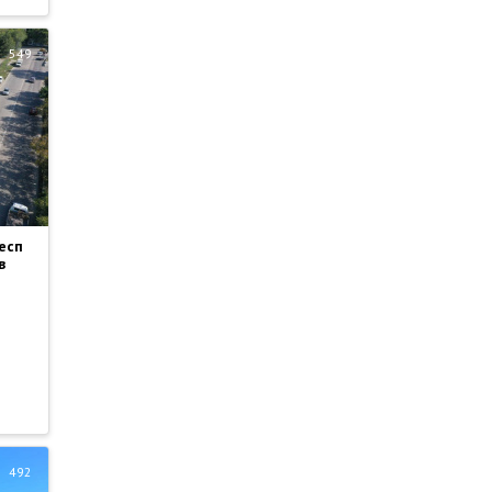
549
есп
в
492