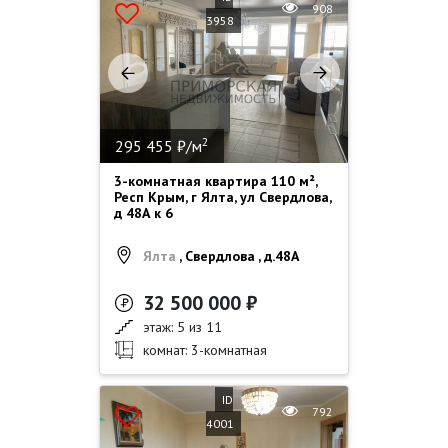
908
3958
2
295 455 ₽/м
3-комнатная квартира 110 м²,
Респ Крым, г Ялта, ул Свердлова,
д 48А к 6
Ялта
, Свердлова , д.48А
32 500 000 ₽
этаж: 5 из 11
комнат: 3-комнатная
ID
792
4001