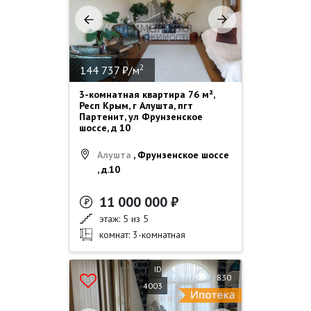
2
144 737 ₽/м
3-комнатная квартира 76 м²,
Респ Крым, г Алушта, пгт
Партенит, ул Фрунзенское
шоссе, д 10
Алушта
, Фрунзенское шоссе
, д.10
11 000 000 ₽
этаж: 5 из 5
комнат: 3-комнатная
ID
830
4003