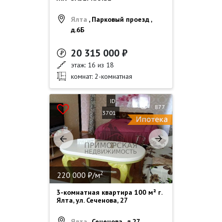
Ялта
, Парковый проезд ,
д.6Б
20 315 000 ₽
этаж: 16 из 18
комнат: 2-комнатная
ID
877
3701
2
220 000 ₽/м
3-комнатная квартира 100 м² г.
Ялта, ул. Сеченова, 27
Ялта
, Сеченова , д.27