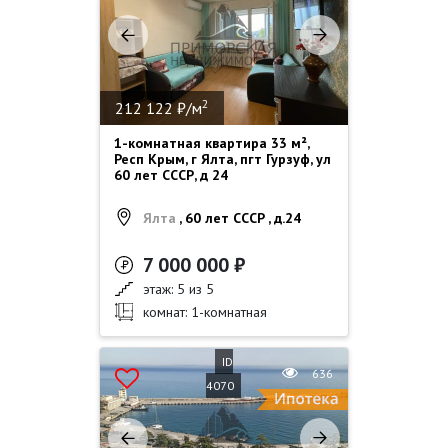
2
212 122 ₽/м
1-комнатная квартира 33 м²,
Респ Крым, г Ялта, пгт Гурзуф, ул
60 лет СССР, д 24
Ялта
, 60 лет СССР , д.24
7 000 000 ₽
этаж: 5 из 5
комнат: 1-комнатная
ID
636
4070