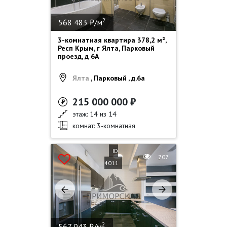
2
568 483 ₽/м
3-комнатная квартира 378,2 м²,
Респ Крым, г Ялта, Парковый
проезд, д 6А
Ялта
, Парковый , д.6а
215 000 000 ₽
этаж: 14 из 14
комнат: 3-комнатная
ID
707
4011
2
567 943 ₽/м