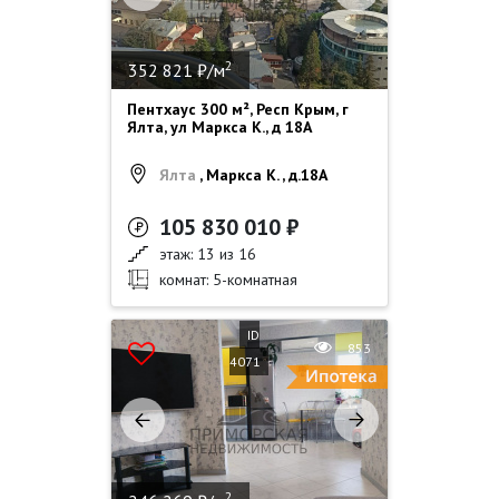
2
352 821 ₽/м
Пентхаус 300 м², Респ Крым, г
Ялта, ул Маркса К., д 18А
Ялта
, Маркса К. , д.18А
105 830 010 ₽
этаж: 13 из 16
комнат: 5-комнатная
ID
853
4071
2