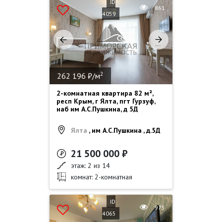
ID
861
4059
2
262 196 ₽/м
2-комнатная квартира 82 м²,
респ Крым, г Ялта, пгт Гурзуф,
наб им А.С.Пушкина, д 5Д
Ялта
, им А.С.Пушкина , д.5Д
21 500 000 ₽
этаж: 2 из 14
комнат: 2-комнатная
ID
975
4065