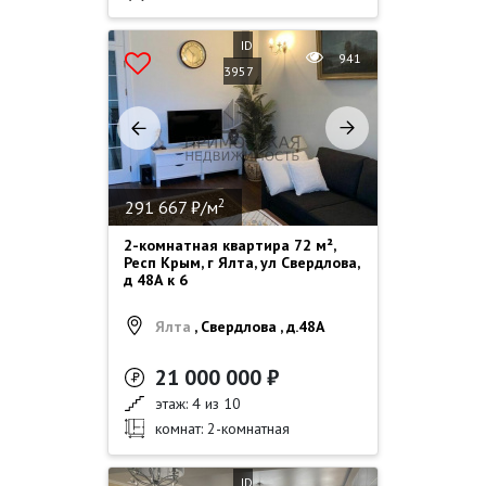
ID
941
3957
2
291 667 ₽/м
2-комнатная квартира 72 м²,
Респ Крым, г Ялта, ул Свердлова,
д 48А к 6
Ялта
, Свердлова , д.48А
21 000 000 ₽
этаж: 4 из 10
комнат: 2-комнатная
ID