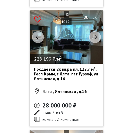
ID
265
4049
2
228 199 ₽/м
Продаётся 2х кв.ра пл. 122,7 м²,
Респ Крым, г Ялта, пгт Гурзуф, ул
Ялтинская, д 16
Ялта
, Ялтинская , д.16
28 000 000 ₽
этаж: 3 из 9
комнат: 2-комнатная