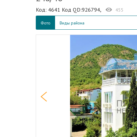
Код: 4641 Код QD:926794,
455
Фото
Виды района