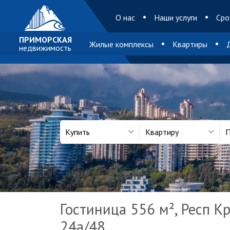
O нас
Наши услуги
Сро
ПРИМОРСКАЯ
Жилые комплексы
Квартиры
недвижимость
Купить
Квартиру
П
Гостиница 556 м², Респ К
24а/48