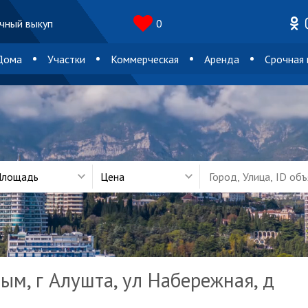
чный выкуп
0
Дома
Участки
Коммерческая
Аренда
Срочная
лощадь
Цена
рым, г Алушта, ул Набережная, д