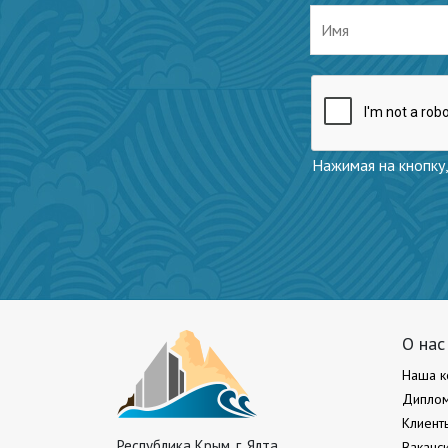
Нажимая на кнопку,
О нас
Наша к
Диплом
Клиент
Республика Крым, г. Ялта,
Ваканс